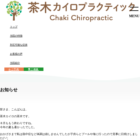
トップ
当院の特徴
トップ
対応可能な症状
当院の特徴
お客様の声
対応可能な症状
当院紹介
お客様の声
当院紹介
ご予約
ご相談
お知らせ
皆さま、こんばんは。
茶木カイロの茶木です。
８月ももう終わりですね。
今年の夏も暑かったでした。
おかげさまで私は熱中症など体調は崩しませんでしたが子供らとプールや海に行ったので見事に日焼けしまし
た(^-^;