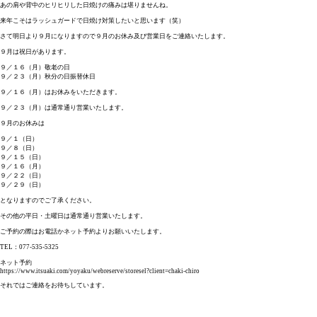
あの肩や背中のヒリヒリした日焼けの痛みは堪りませんね。
来年こそはラッシュガードで日焼け対策したいと思います（笑）
さて明日より９月になりますので９月のお休み及び営業日をご連絡いたします。
９月は祝日があります。
９／１６（月）敬老の日
９／２３（月）秋分の日振替休日
９／１６（月）はお休みをいただきます。
９／２３（月）は通常通り営業いたします。
９月のお休みは
９／１（日）
９／８（日）
９／１５（日）
９／１６（月）
９／２２（日）
９／２９（日）
となりますのでご了承ください。
その他の平日・土曜日は通常通り営業いたします。
ご予約の際はお電話かネット予約よりお願いいたします。
TEL：077-535-5325
ネット予約
https://www.itsuaki.com/yoyaku/webreserve/storesel?client=chaki-chiro
それではご連絡をお待ちしています。