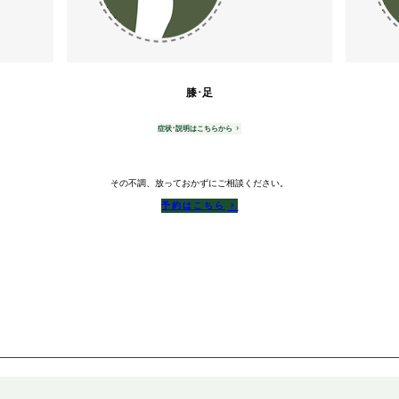
膝･足
症状･説明はこちらから
その不調、放っておかずにご相談ください。
予約はこちら