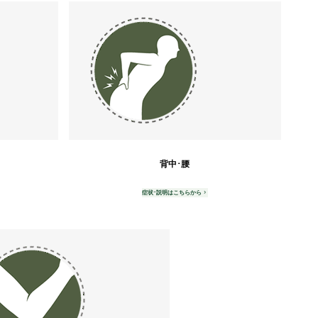
背中･腰
症状･説明はこちらから