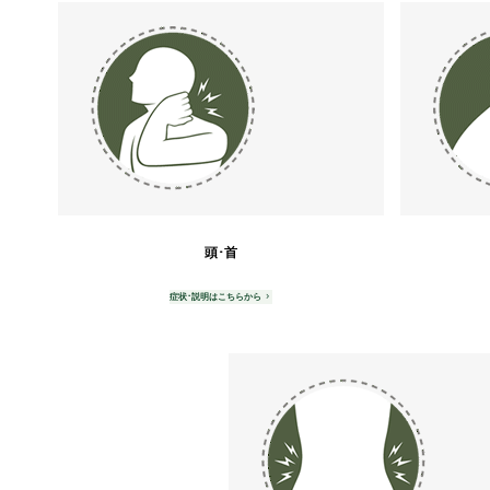
頭･首
症状･説明はこちらから