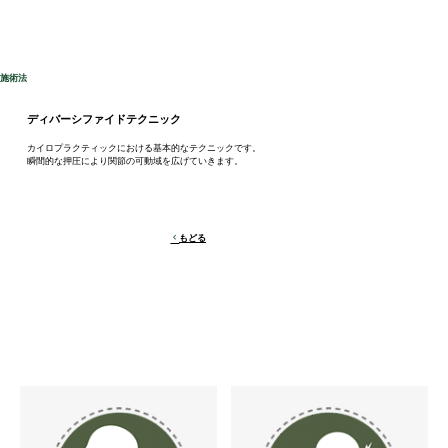
施術法
ディバーシファイドテクニック
カイロプラクティックにおける基本的なテクニックです。
瞬間的な押圧により関節の可動域を広げていきます。
もどる